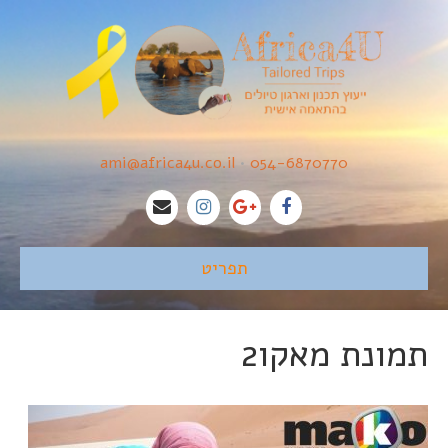
ami@africa4u.co.il
•
054-6870770
תפריט
תמונת מאקו2