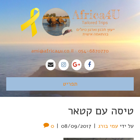
ami@africa4u.co.il
•
054-6870770
תפריט
טיסה עם קטאר
על ידי
עמי בורג
|
08/09/2017
|
0