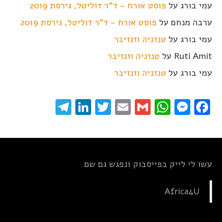
עמי בורג
על
פוסט אורח – ד"ר דוליטל, גירסת 2019
ערבה מנחם
על
פוסט אורח – ד"ר דוליטל, גירסת 2019
עמי בורג
על
טנזניה וזנזיבר
Ruti Amit
על
טנזניה וזנזיבר
עמי בורג
על
טנזניה וזנזיבר
elegram
LinkedIn
Twitter
Email
WhatsApp
Gmail
Messenger
Facebook
עשו לי לייק בפייסבוק ונפגש גם שם
Africa4U