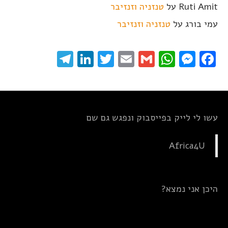
Ruti Amit
על
טנזניה וזנזיבר
עמי בורג
על
טנזניה וזנזיבר
elegram
LinkedIn
Twitter
Email
WhatsApp
Gmail
Messenger
Facebook
עשו לי לייק בפייסבוק ונפגש גם שם
Africa4U
היכן אני נמצא?