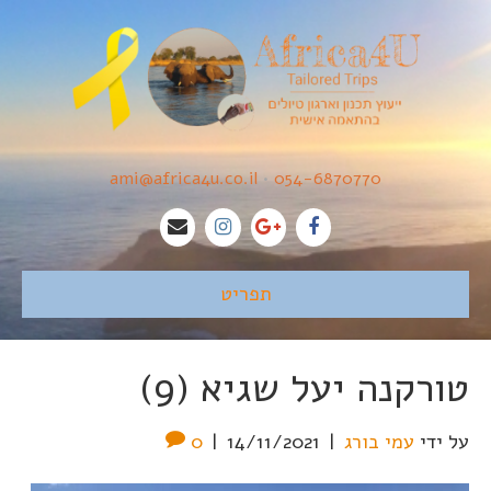
ami@africa4u.co.il
•
054-6870770
תפריט
טורקנה יעל שגיא (9)
על ידי
עמי בורג
|
14/11/2021
|
0