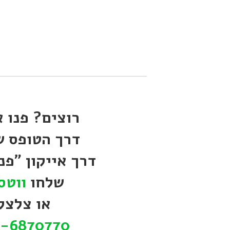
רוצים? פנו א
דרך הטופס ש
דרך אייקון "פנו
שלחו
ווטס
או צלצל
-6870770