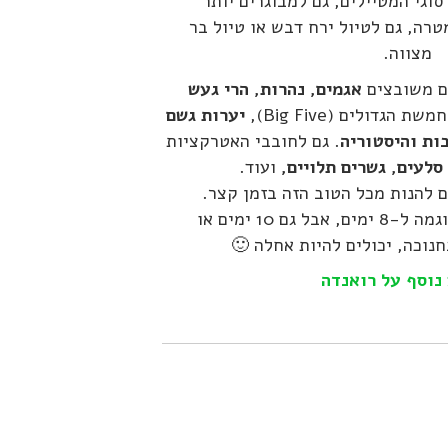
וגי המטיילים, גם למבוגרים יותר
טרה, גם לטיול ירח דבש או טיול בר
מצווה.
ים משובצים
אגמים, נהרות, הרי געש
משת הגדולים (Big Five),
יערות גשם
ות והיסטוריה
. גם לחובבי האטרקציות
סלעים, גשרים תלויים,
ועוד.
 להנות מכל הטוב הזה בזמן קצר.
ראו להלן הצעת טיול לדוגמה ל-8 ימים, אבל גם 10 ימים או
חנוכה, יכולים להיות אחלה 🙂
נוסף על רואנדה