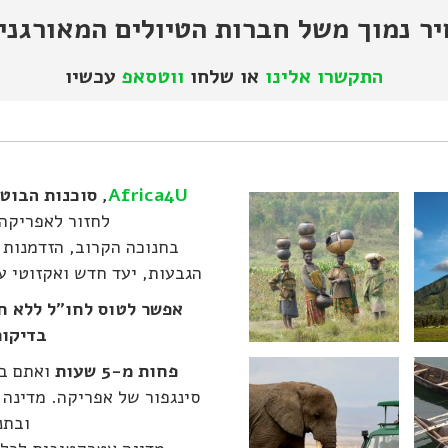
ר נמוך משל חברות הטיולים המאורגני
התקשרו אלינו
או שלחו
ווטסאפ
עכשיו
Africa4U
, סוכנות הבוט
לחזור לאפריקה
בחנוכה הקרוב, הזדמנות 
הגבעות, יעד חדש ואקזוטי ע
אפשר לטוס לחו"ל ללא חש
בדיקות
פחות מ-5 שעות
ואתם בר
סינגפור של אפריקה. מדינה 
ובתנ