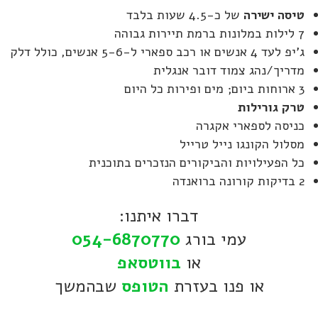
טיסה ישירה
של כ-4.5 שעות בלבד
7 לילות במלונות ברמת תיירות גבוהה
ג'יפ לעד 4 אנשים או רכב ספארי ל-5-6 אנשים, כולל דלק
מדריך/נהג צמוד דובר אנגלית
3 ארוחות ביום; מים ופירות כל היום
טרק גורילות
כניסה לספארי אקגרה
מסלול הקונגו נייל טרייל
כל הפעילויות והביקורים הנזכרים בתוכנית
2 בדיקות קורונה ברואנדה
דברו איתנו:
עמי בורג
054-6870770
או
בווטסאפ
או פנו בעזרת
הטופס
שבהמשך