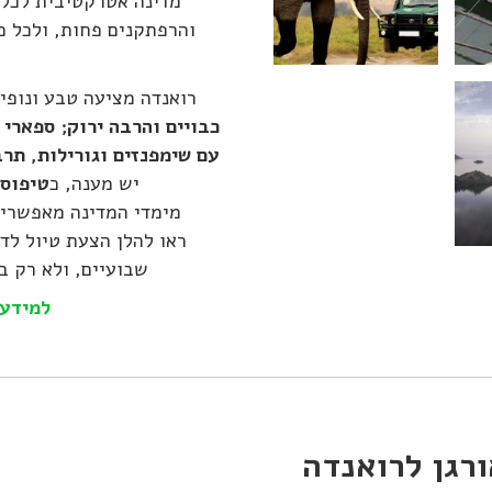
מדינה אטרקטיבית לכל ס
והרפתקנים פחות, ולכל מ
רואנדה מציעה טבע ונופ
כבויים והרבה ירוק;
ספארי
ח
עם שימפנזים וגורילות, תרב
יש מענה, כ
טיפוס 
מימדי המדינה מאפשרים
שבועיים, ולא רק ב
למידע 
ורגן לרואנדה