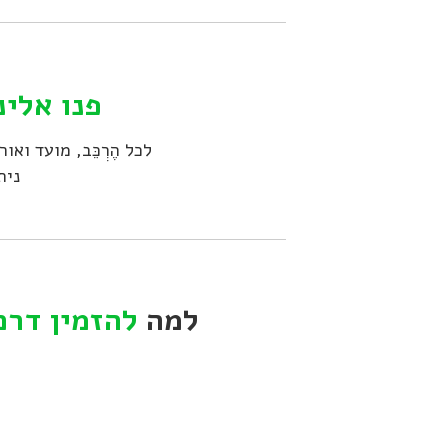
פנו אלינ
לכל הֶרְכֵּב, מועד ו
נית
למה
להזמין דרכ