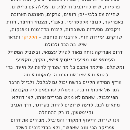
פרטיות, שיט לוויתנים ודולפינים, צלילה עם כרישים,
שחייה עם כלבי-ים; חופים, טרקים, האומגה הארוכה
באפריקה, קנופי אקסטרימי, באנג'י, מצנחי רחיפה, חוות
ויקבים, מסעדות משובחות, לינות מדהימות ומפנקות,
שווקים, עיירות חוף, אורבניות סוחפת -
הקליקו
ותראו
שיש בה הכל ולכולם.
דרום אפריקה נוחה מאוד לטיול עצמאי, ובשביל המטייל
העצמאי אנו מציעים
ייעוץ אישי
, מקיף, מקצועי
ומשתלם, שילמד אתכם כל מה שצריך לדעת על היעד, כדי
להתאים אישית את החוויה ולמקסם אותה.
עודף המידע הקיים ברשת יכול גם לבלבל, ולגזול הרבה
זמן של איסוף והבנה. המסלול שהתאים לזה מקבוצת
הפייסבוק, שאתם לא ממש מכירים אותו, לאו דווקא
מתאים לכם. לדעת שרוצים להיות בקרוגר, דרך הגנים
וקייפטאון, זו רק ההתחלה.
אנו שירות הייעוץ המקורי והמוביל, מכירים את דרום
אפריקה הכי טוב שאפשר, ולא בכדי זוכים לשלל