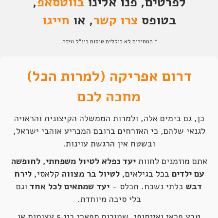
לפרטים, פנו אלינו
בווטסאפ
,
בטופס
צרו קשר
, או
חייגו
* המחירים לא כוללים טיסות בינ"ל וויזה.
דרום אפריקה (למרות הכל)
מחכה לכם
כן, גם בימים אלה, ולמרות הממשלה הקיצונית והראויה
לגנאי שלהם, כי האזרחים ברובם המכריע אוהבי ישראל,
ובשטח אין הרגשת עוינות.
אתם מוזמנים לחוות
יעד נפלא לטיול משפחתי, לחופשה
עם ילדים
בכל בגילאים
, לטיול בר מצווה
קלאסי
, לירח
דבש
בלתי נשכח. תכלס -
יעד שמתאים לכל אחד
וגם
בלי סיבה מיוחדת.
טבע פראי ואינסופי, שמורות ספארי ביג 5 עצומות או