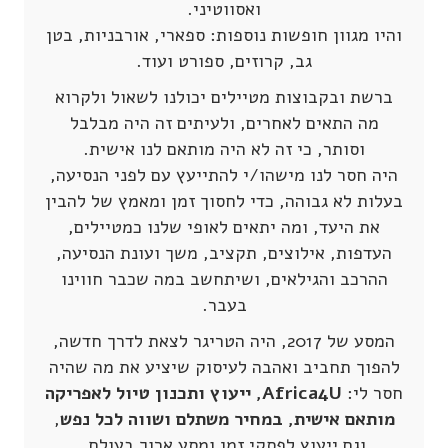
ואסווטיני.
והיו מגוון חופשות נוספות: ספארי, אורבניות, בטן
גב, קרוזים, ספורט ועוד.
ברשת ובקבוצות מטיילים יכולנו לשאול ולקרוא
מה התאים לאחרים, ולעיתים זה היה מבלבל
וסותר, כי זה לא היה מותאם לנו אישית.
היה חסר לנו מישהו/י להתייעץ עם לפני הנסיעה,
בעלות לא גבוהה, כדי לחסוך זמן ומאמץ של להבין
את היעד, ומה יתאים לאופי שלנו כמטיילים,
העדפות, אילוצים, תקציב, משך ועונת הנסיעה,
ההרכב והגילאים, ושיתחשב במה שכבר חווינו
בעבר.
המסע של 2017, היה הטריגר לצאת לדרך חדשה,
להפוך תחביב ואהבה לעיסוק שיציע את מה שהיה
חסר לי:
Africa4U,
ייעוץ ותכנון טיול לאפריקה
מותאם אישית, במחיר משתלם ושווה לכל נפש
,
וגם ייעוץ לפסקי זמן ומסע ארוך בעולם.