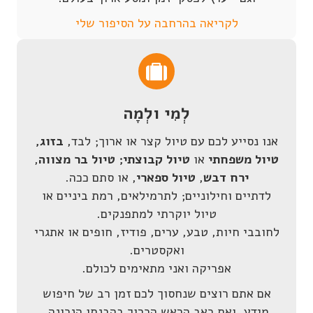
לקריאה בהרחבה על הסיפור שלי
לְמִי ו
לְ
מָה
אנו נסייע לכם עם טיול קצר או ארוך; לבד,
בזוג,
טיול
משפחתי
או
טיול קבוצתי;
טיול בר מצווה
,
ירח דבש
,
טיול ספארי
, או סתם ככה.
לדתיים וחילוניים; לתרמילאים, רמת ביניים או
טיול יוקרתי למתפנקים.
לחובבי חיות, טבע, ערים, פודיז, חופים או אתגרי
ואקסטרים.
אפריקה ואני מתאימים לכולם.
אם אתם רוצים שנחסוך לכם זמן רב של חיפוש
מידע, ואת כאב הראש הכרוך בהבנתו הנכונה.