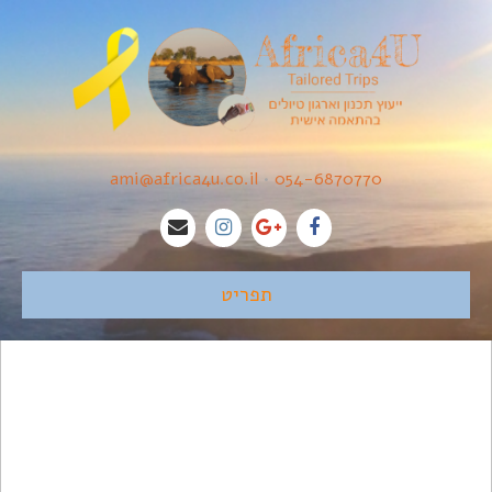
ami@africa4u.co.il
•
054-6870770
תפריט