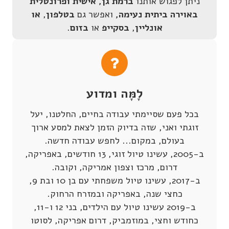
ניתן לפגוש אותנו
ברמת גן, אישית ופרונטלית
באוירה ביתית נעימה,
ואפשר גם
בטלפון
,
או
אונליין
,
בסקייפ
או
בזום
.
לָמָּה ומדוע
בכל פעם שסיימתי עבודה בחיים, החלטנו, יעל
זוגתי ואני, שזה בדיוק הזמן לצאת למסע ארוך
בעולם, במקום... לחפש עבודה חדשה.
ב-2005, עשינו טיול זוגי, 13 חודשים, באפריקה,
דרום, מרכז וצפון אמריקה, וקובה.
ב-2017, עשינו טיול משפחתי עם בן 10 ובת 9,
כחצי שנה, באפריקה ובמזרח הרחוק.
ב-2019 עשינו טיול עם הילדים, בני 12 ו-11,
כחודש וחצי, במוזמביק, דרום אפריקה, לסוטו