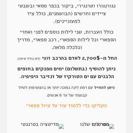
נגורנגורו וטרנגירי, ביקור בכפר מסאי ובשבטי
ציידים וחרשים (הבושמנים, כולל ציד
למעוניינים).
כולל העברות, שני לילות נוספים לפני ואחרי
הספארי וכל לילות הספארי, רכב ספארי, מדריך
וכלכלה מלאה.
החל מ-2,700$ לאדם בהרכב זוגי
(לא כולל טיסה)
.
ניתן להוסיף (בתשלום) ימים מפנקים בחופים
הלבנים עם ים הטורקיז של זנזיבר היפיפיה
.
ניתן להוזיל
עם רמת לינה נמוכה יותר או בהצטרפות לטיול
קבוצתי של עד 6 אנשים.
הקליקו כדי ללמוד עוד על טיול ספארי