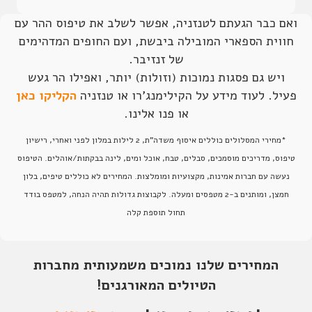
ואם כבר הגעתם לטנזניה, אפשר לשלב את טיפוס ההר עם
חווית הספארי המובילה ביבשת, ועם החופים המדהימים
של זנזיבר.
ויש גם פסגות נמוכות (וזולות) יותר, ואפילו הר געש
פעיל. לעוד מידע על הקילימנג'רו או טנזניה
הקליקו כאן
או פנו אלינו.
*מחירי המסלולים כוללים איסוף משדה"ת, 2 לילות במלון לפני ואחרי, רישיון
טיפוס, מדריכים מוסמכים, סבלים, טבח, אוכל ומים, לינה בבקתות/אוהלים. הטיפוס
נעשה עם חברות אמינות, מקצועיות ומומלצות.
המחירים לא כוללים טיפים, בלון
חמצן, ומותנים ב-2 מטפסים ומעלה. לקבוצות גדולות תהיה הנחה, למטפס בודד
תחול תוספת קלה
המחירים שלנו נמוכים משמעותית מחברות
הטיולים המאורגנים!