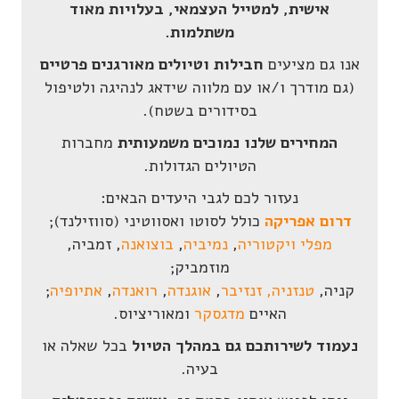
אישית, למטייל העצמאי, ב
עלויות מאוד
משתלמות.
אנו גם מציעים
חבילות וטיולים מאורגנים פרטיים
(גם מודרך ו/או עם מלווה שידאג לנהיגה ולטיפול
בסידורים בשטח).
המחירים שלנו נמוכים משמעותית
מחברות
הטיולים הגדולות.
נעזור לכם לגבי היעדים הבאים:
דרום אפריקה
כולל לסוטו ואסווטיני (סווזילנד);
מפלי ויקטוריה
,
נמיביה
,
בוצואנה
, זמביה,
מוזמביק;
קניה,
טנזניה, זנזיבר
,
אוגנדה
,
רואנדה
,
אתיופיה
;
האיים
מדגסקר
ומאוריציוס.
נעמוד לשירותכם גם במהלך הטיול
בכל שאלה או
בעיה.