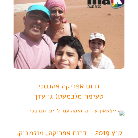
דרום אפריקה אהובתי
טעימה מ(כמעט) גן עדן
קיץ 2019 - דרום אפריקה, מוזמביק,