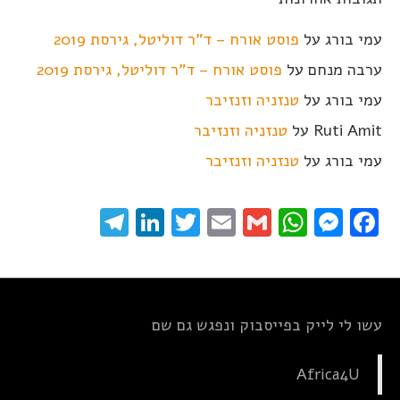
עמי בורג
על
פוסט אורח – ד"ר דוליטל, גירסת 2019
ערבה מנחם
על
פוסט אורח – ד"ר דוליטל, גירסת 2019
עמי בורג
על
טנזניה וזנזיבר
Ruti Amit
על
טנזניה וזנזיבר
עמי בורג
על
טנזניה וזנזיבר
elegram
LinkedIn
Twitter
Email
WhatsApp
Gmail
Messenger
Facebook
עשו לי לייק בפייסבוק ונפגש גם שם
Africa4U