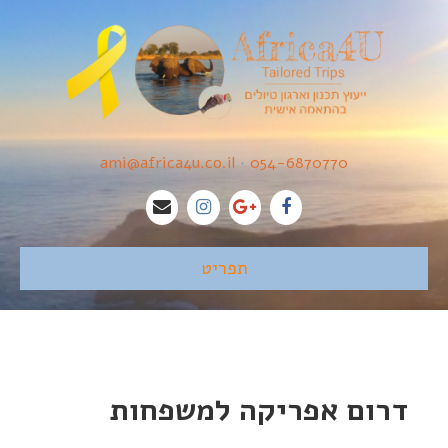
ami@africa4u.co.il
•
054-6870770
תפריט
דרום אפריקה למשפחות