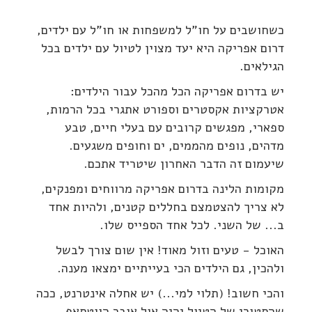
כשחושבים על חו"ל למשפחות או חו"ל עם ילדים,
דרום אפריקה היא יעד מצוין לטיול עם ילדים בכל
הגילאים.
יש בדרום אפריקה הכל מהכל עבור הילדים:
אטרקציות אקסטרים וספורט אתגרי בכל הרמות,
ספארי, מפגשים קרובים עם בעלי חיים, טבע
מדהים, נופים מהממים, ים וחופים משגעים.
שיעמום זה הדבר האחרון שיטריד אתכם.
מקומות הלינה בדרום אפריקה מרווחים ומפנקים,
לא צריך להצטמצם בחללים קטנים, ולהיות אחד
ב... של השני. לכל אחד הספייס שלו.
האוכל - טעים וזול מאוד! אין שום צורך לבשל
ולהכין, גם הילדים הכי בעייתיים ימצאו מענה.
והכי חשוב! (תלוי למי...) יש אחלה אינטרנט, ככה
שהסטורי של הטיול יהיה אול אובר הווטסאפ,