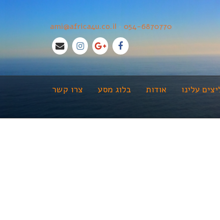
ami@africa4u.co.il
•
054-6870770
צים עלינו
אודות
בלוג מסע
צרו קשר