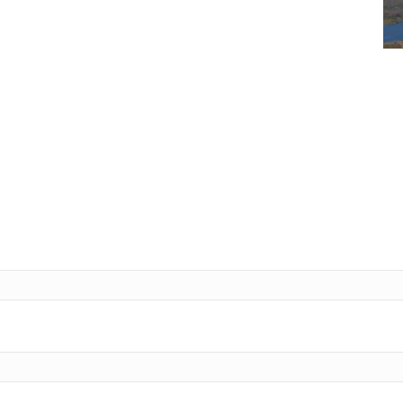
Tele
L