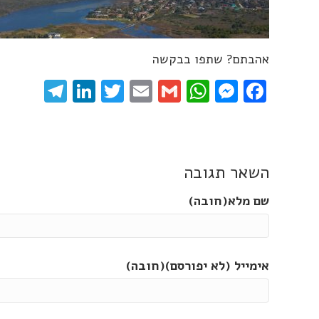
אהבתם? שתפו בבקשה
gram
inkedIn
Twitter
Email
WhatsApp
Gmail
Messenger
Facebook
השאר תגובה
שם מלא(חובה)
אימייל (לא יפורסם)(חובה)