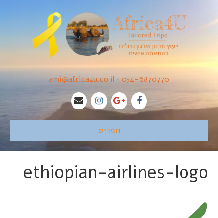
ami@africa4u.co.il
•
054-6870770
תפריט
ethiopian-airlines-logo