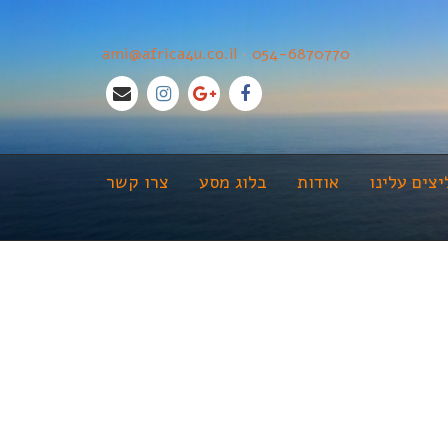
ami@africa4u.co.il
•
054-6870770
צים עלינו
אודות
בלוג מסע
צרו קשר