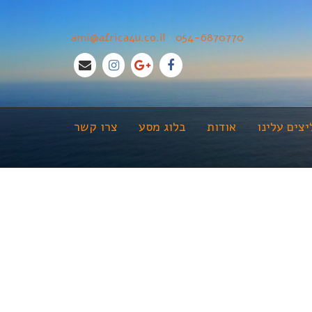
ami@africa4u.co.il
•
054-6870770
צים עלינו
אודות
בלוג מסע
צרו קשר