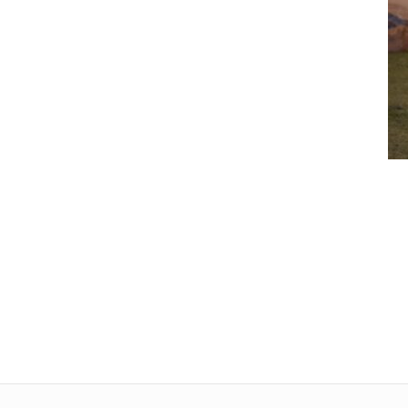
Tele
L