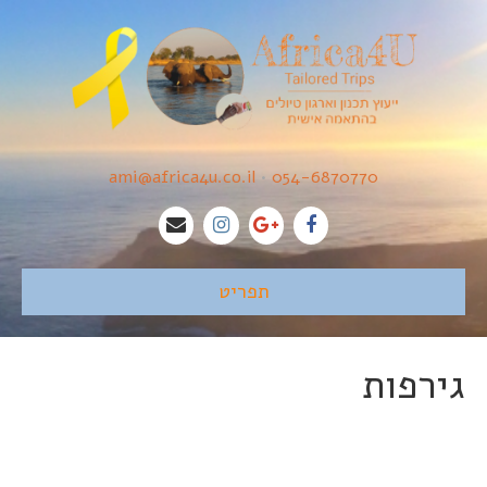
ami@africa4u.co.il
•
054-6870770
תפריט
גירפות