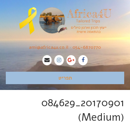
ami@africa4u.co.il
•
054-6870770
תפריט
20170901_084629
(Medium)