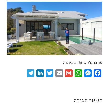
אהבתם? שתפו בבקשה
elegram
LinkedIn
Twitter
Email
WhatsApp
Gmail
Messenger
Facebook
השאר תגובה