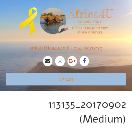
ami@africa4u.co.il
•
054-6870770
תפריט
20170902_113135
(Medium)