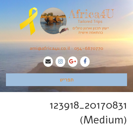
ami@africa4u.co.il
•
054-6870770
תפריט
20170831_123918
(Medium)