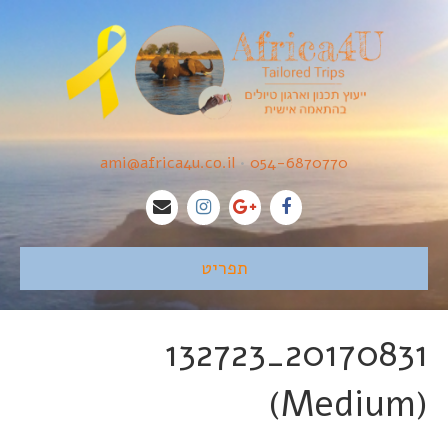
ami@africa4u.co.il
•
054-6870770
תפריט
20170831_132723
(Medium)