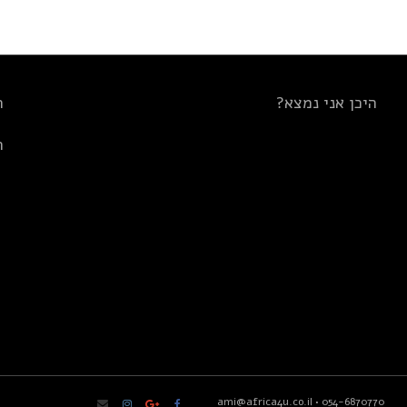
היכן אני נמצא?
ת
ת
ami@africa4u.co.il
•
054-6870770