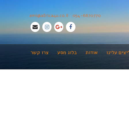
ami@africa4u.co.il
•
054-6870770
צים עלינו
אודות
בלוג מסע
צרו קשר