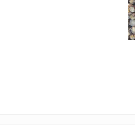
Tele
L