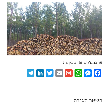
אהבתם? שתפו בבקשה
elegram
LinkedIn
Twitter
Email
WhatsApp
Gmail
Messenger
Facebook
השאר תגובה