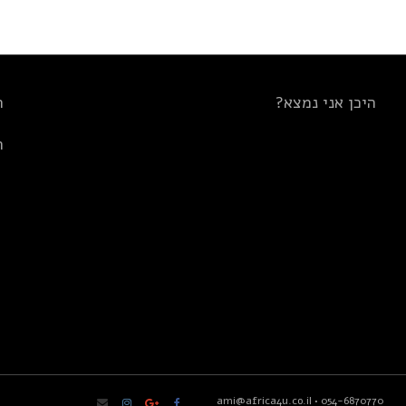
היכן אני נמצא?
ת
ת
ami@africa4u.co.il
•
054-6870770