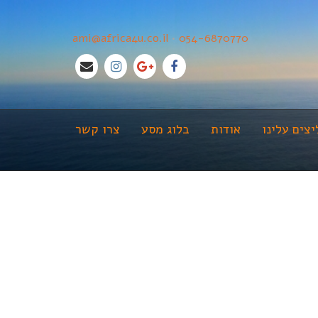
ami@africa4u.co.il
•
054-6870770
צים עלינו
אודות
בלוג מסע
צרו קשר