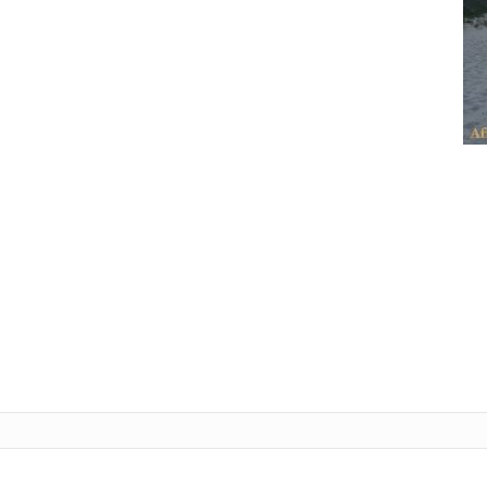
Tele
L