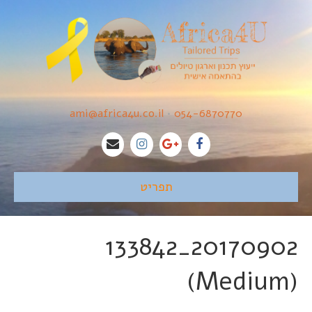
ami@africa4u.co.il
•
054-6870770
תפריט
20170902_133842
(Medium)