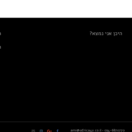
היכן אני נמצא?
ת
ת
ami@africa4u.co.il
•
054-6870770