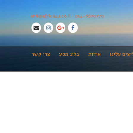
ami@africa4u.co.il
•
054-6870770
צים עלינו
אודות
בלוג מסע
צרו קשר