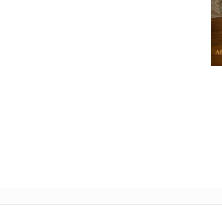
Tele
L