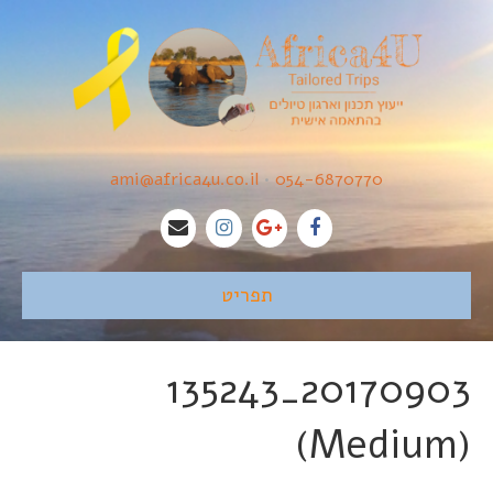
ami@africa4u.co.il
•
054-6870770
תפריט
20170903_135243
(Medium)