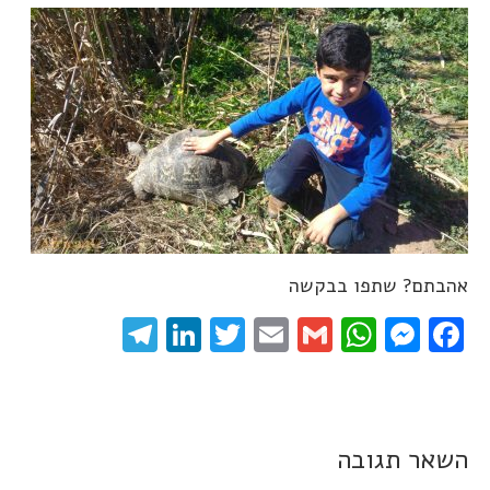
אהבתם? שתפו בבקשה
elegram
LinkedIn
Twitter
Email
WhatsApp
Gmail
Messenger
Facebook
השאר תגובה