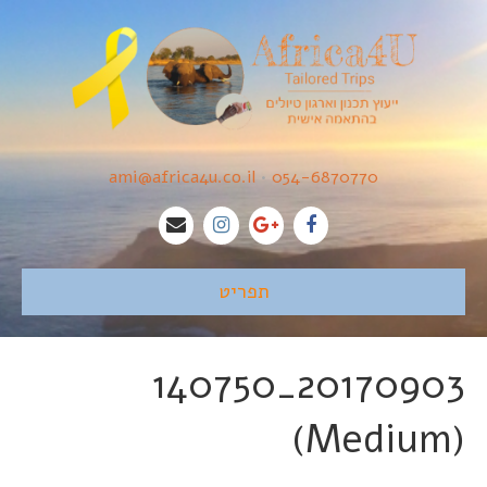
ami@africa4u.co.il
•
054-6870770
תפריט
20170903_140750
(Medium)