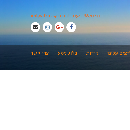
ami@africa4u.co.il
•
054-6870770
צים עלינו
אודות
בלוג מסע
צרו קשר