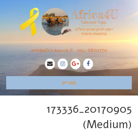
ami@africa4u.co.il
•
054-6870770
תפריט
20170905_173336
(Medium)