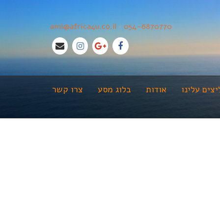
ami@africa4u.co.il
•
054-6870770
צים עלינו
אודות
בלוג מסע
צרו קשר