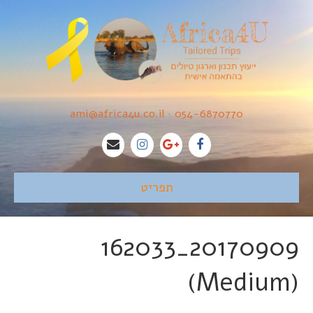
ami@africa4u.co.il
•
054-6870770
תפריט
20170909_162033
(Medium)