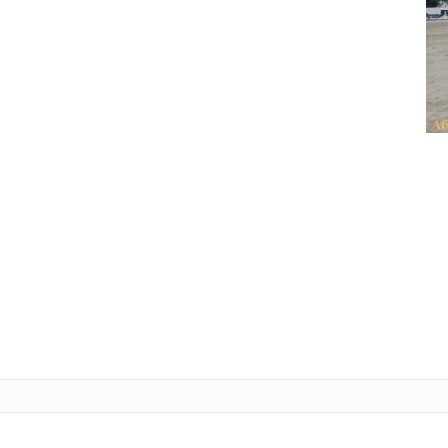
Tele
L