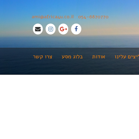
ami@africa4u.co.il
•
054-6870770
צים עלינו
אודות
בלוג מסע
צרו קשר