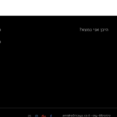
היכן אני נמצא?
ת
ת
ami@africa4u.co.il
•
054-6870770