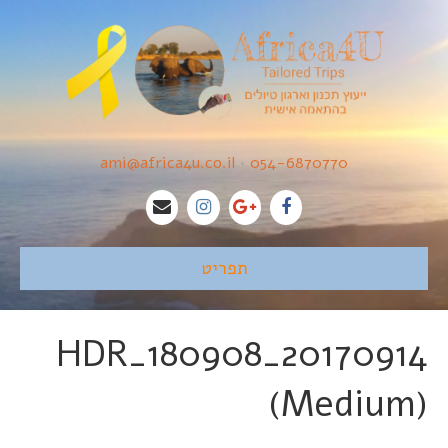
ami@africa4u.co.il
•
054-6870770
תפריט
20170914_180908_HDR
(Medium)