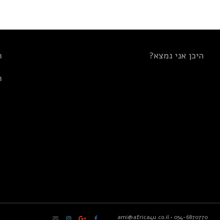
היכן אני נמצא?
ת
ת
ami@africa4u.co.il
•
054-6870770