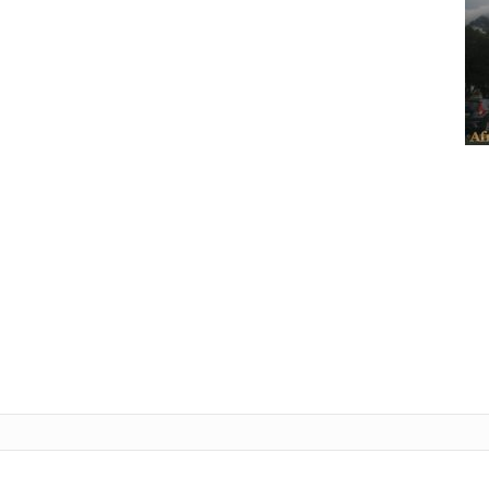
Tele
L