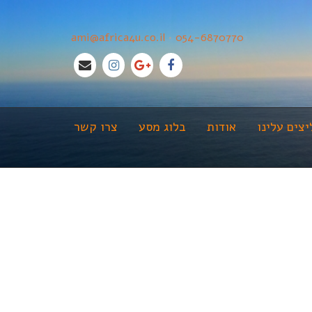
ami@africa4u.co.il
•
054-6870770
צים עלינו
אודות
בלוג מסע
צרו קשר