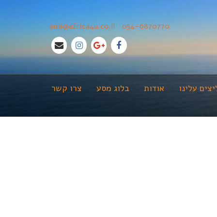
ami@africa4u.co.il
•
054-6870770
צים עלינו
אודות
בלוג מסע
צרו קשר