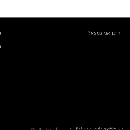
היכן אני נמצא?
ת
ת
ami@africa4u.co.il
•
054-6870770