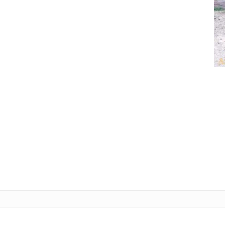
Tele
L