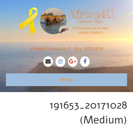
ami@africa4u.co.il
•
054-6870770
תפריט
20171028_191653
(Medium)