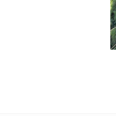
Tele
L