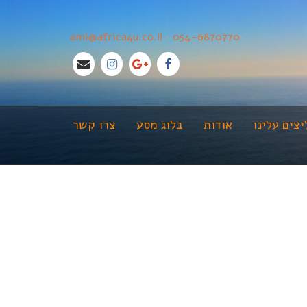
ami@africa4u.co.il
•
054-6870770
צים עלינו
אודות
בלוג מסע
צרו קשר