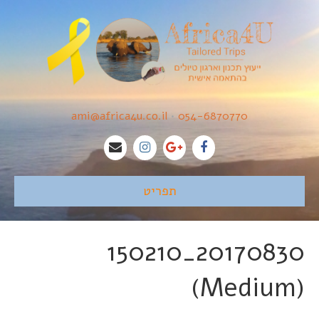
ami@africa4u.co.il
•
054-6870770
תפריט
20170830_150210
(Medium)