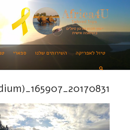
טיול לאפריקה
השירותים שלנו
ספארי
טנ
20170831_165907_HDR (Medium)