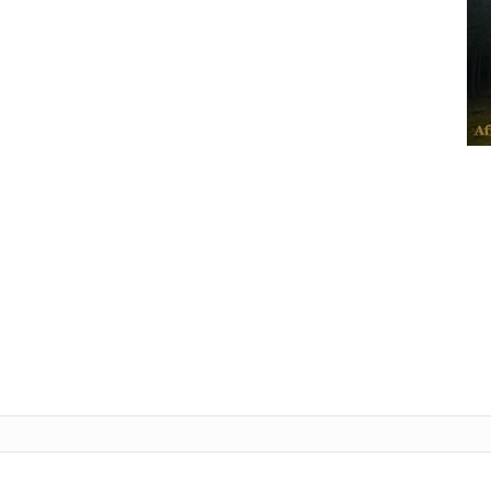
Tele
L