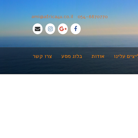
ami@africa4u.co.il
•
054-6870770
צים עלינו
אודות
בלוג מסע
צרו קשר