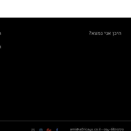
היכן אני נמצא?
ת
ת
ami@africa4u.co.il
•
054-6870770