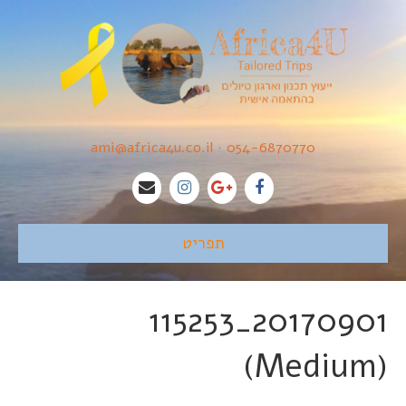
ami@africa4u.co.il
•
054-6870770
תפריט
20170901_115253
(Medium)