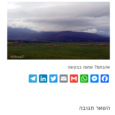
אהבתם? שתפו בבקשה
elegram
LinkedIn
Twitter
Email
WhatsApp
Gmail
Messenger
Facebook
השאר תגובה