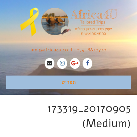
ami@africa4u.co.il
•
054-6870770
תפריט
20170905_173319
(Medium)