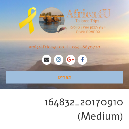
ami@africa4u.co.il
•
054-6870770
תפריט
20170910_164832
(Medium)