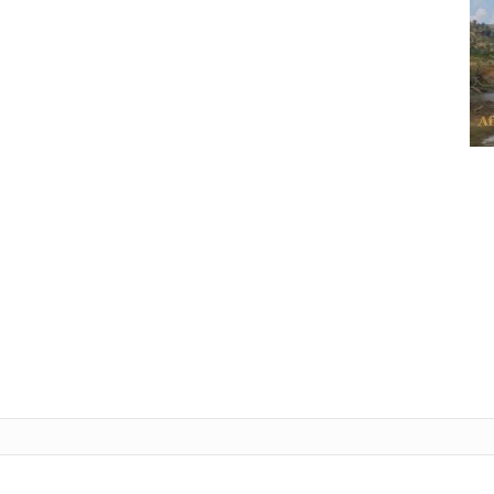
Tele
L