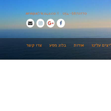
ami@africa4u.co.il
•
054-6870770
צים עלינו
אודות
בלוג מסע
צרו קשר