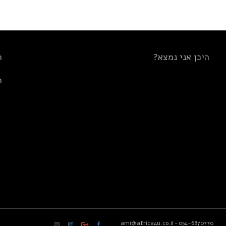
היכן אני נמצא?
ת
ת
ami@africa4u.co.il
•
054-6870770