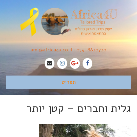
ami@africa4u.co.il
•
054-6870770
תפריט
גלית וחברים – קטן יותר