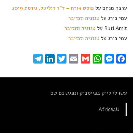
ערבה מנחם
על
פוסט אורח – ד"ר דוליטל, גירסת 2019
עמי בורג
על
טנזניה וזנזיבר
Ruti Amit
על
טנזניה וזנזיבר
עמי בורג
על
טנזניה וזנזיבר
elegram
LinkedIn
Twitter
Email
WhatsApp
Gmail
Messenger
Facebook
עשו לי לייק בפייסבוק ונפגש גם שם
Africa4U