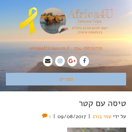
ami@africa4u.co.il
•
054-6870770
תפריט
טיסה עם קטר
על ידי
עמי בורג
|
09/08/2017
|
1