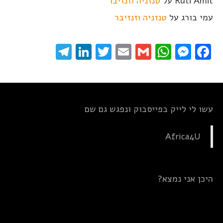
Ruti Amit
על
טנזניה וזנזיבר
עמי בורג
על
טנזניה וזנזיבר
elegram
LinkedIn
Twitter
Email
WhatsApp
Gmail
Messenger
Facebook
עשו לי לייק בפייסבוק ונפגש גם שם
Africa4U
היכן אני נמצא?