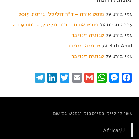
עמי בורג
על
פוסט אורח – ד"ר דוליטל, גירסת 2019
ערבה מנחם
על
פוסט אורח – ד"ר דוליטל, גירסת 2019
עמי בורג
על
טנזניה וזנזיבר
Ruti Amit
על
טנזניה וזנזיבר
עמי בורג
על
טנזניה וזנזיבר
elegram
LinkedIn
Twitter
Email
WhatsApp
Gmail
Messenger
Facebook
עשו לי לייק בפייסבוק ונפגש גם שם
Africa4U