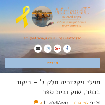
ami@africa4u.co.il
•
054-6870770
תפריט
מפלי ויקטוריה חלק ג' – ביקור
בכפר, שוק ובית ספר
על ידי
עמי בורג
|
12/08/2017
|
0