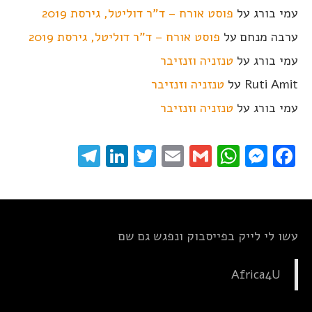
עמי בורג
על
פוסט אורח – ד"ר דוליטל, גירסת 2019
ערבה מנחם
על
פוסט אורח – ד"ר דוליטל, גירסת 2019
עמי בורג
על
טנזניה וזנזיבר
Ruti Amit
על
טנזניה וזנזיבר
עמי בורג
על
טנזניה וזנזיבר
elegram
LinkedIn
Twitter
Email
WhatsApp
Gmail
Messenger
Facebook
עשו לי לייק בפייסבוק ונפגש גם שם
Africa4U