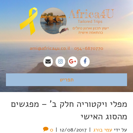
ami@africa4u.co.il
•
054-6870770
תפריט
מפלי ויקטוריה חלק ב' – מפגשים
מהסוג האישי
על ידי
עמי בורג
|
12/08/2017
|
0