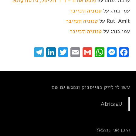
ערבה מנחם
על
פוסט אורח – ד"ר דוליטל, גירסת 2019
עמי בורג
על
טנזניה וזנזיבר
Ruti Amit
על
טנזניה וזנזיבר
עמי בורג
על
טנזניה וזנזיבר
elegram
LinkedIn
Twitter
Email
WhatsApp
Gmail
Messenger
Facebook
עשו לי לייק בפייסבוק ונפגש גם שם
Africa4U
היכן אני נמצא?