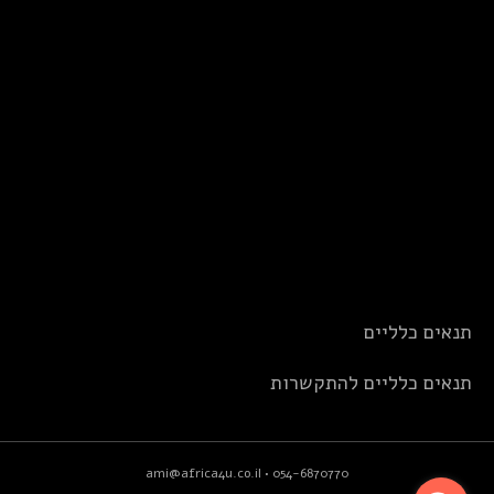
תנאים כלליים
תנאים כלליים להתקשרות
ami@africa4u.co.il
•
054-6870770