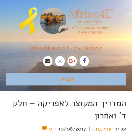
ami@africa4u.co.il
•
054-6870770
תפריט
המדריך המקוצר לאפריקה – חלק
ד' ואחרון
על ידי
עמי בורג
|
10/08/2017
|
0