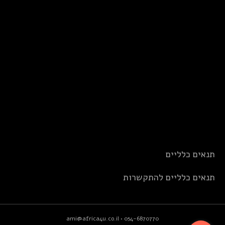
תנאים כלליים
תנאים כלליים להתקשרות
ami@africa4u.co.il
•
054-6870770