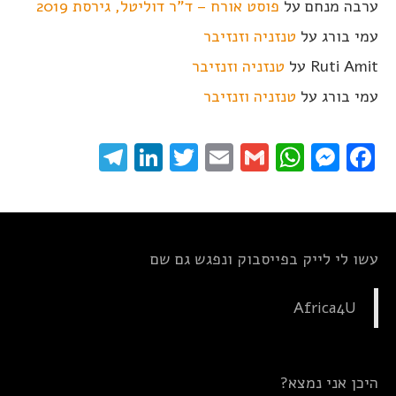
ערבה מנחם
על
פוסט אורח – ד"ר דוליטל, גירסת 2019
עמי בורג
על
טנזניה וזנזיבר
Ruti Amit
על
טנזניה וזנזיבר
עמי בורג
על
טנזניה וזנזיבר
elegram
LinkedIn
Twitter
Email
WhatsApp
Gmail
Messenger
Facebook
עשו לי לייק בפייסבוק ונפגש גם שם
Africa4U
היכן אני נמצא?