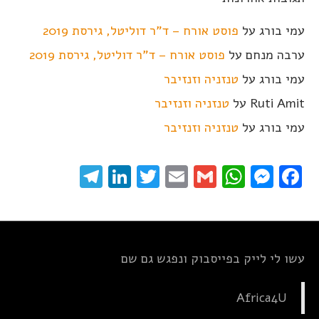
עמי בורג
על
פוסט אורח – ד"ר דוליטל, גירסת 2019
ערבה מנחם
על
פוסט אורח – ד"ר דוליטל, גירסת 2019
עמי בורג
על
טנזניה וזנזיבר
Ruti Amit
על
טנזניה וזנזיבר
עמי בורג
על
טנזניה וזנזיבר
elegram
LinkedIn
Twitter
Email
WhatsApp
Gmail
Messenger
Facebook
עשו לי לייק בפייסבוק ונפגש גם שם
Africa4U