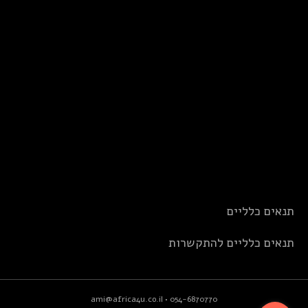
תנאים כלליים
תנאים כלליים להתקשרות
ami@africa4u.co.il
•
054-6870770