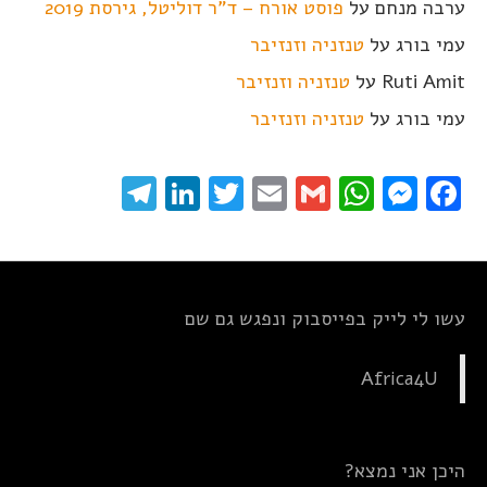
ערבה מנחם
על
פוסט אורח – ד"ר דוליטל, גירסת 2019
עמי בורג
על
טנזניה וזנזיבר
Ruti Amit
על
טנזניה וזנזיבר
עמי בורג
על
טנזניה וזנזיבר
elegram
LinkedIn
Twitter
Email
WhatsApp
Gmail
Messenger
Facebook
עשו לי לייק בפייסבוק ונפגש גם שם
Africa4U
היכן אני נמצא?