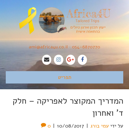
ami@africa4u.co.il
•
054-6870770
תפריט
המדריך המקוצר לאפריקה – חלק
ד' ואחרון
על ידי
עמי בורג
|
10/08/2017
|
0