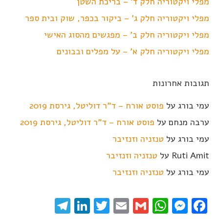
מפלי ויקטוריה חלק ד' – בריכת השטן
מפלי ויקטוריה חלק ג' – ביקור בכפר, שוק ובית ספר
מפלי ויקטוריה חלק ב' – מפגשים מהסוג האישי
מפלי ויקטוריה חלק א' – על מפלים ובבונים
תגובות אחרונות
עמי בורג
על
פוסט אורח – ד"ר דוליטל, גירסת 2019
ערבה מנחם
על
פוסט אורח – ד"ר דוליטל, גירסת 2019
עמי בורג
על
טנזניה וזנזיבר
Ruti Amit
על
טנזניה וזנזיבר
עמי בורג
על
טנזניה וזנזיבר
elegram
LinkedIn
Twitter
Email
WhatsApp
Gmail
Messenger
Facebook