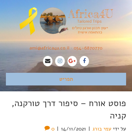
ami@africa4u.co.il
•
054-6870770
תפריט
פוסט אורח – סיפור דרך טורקנה,
קניה
על ידי
עמי בורג
|
14/11/2021
|
0