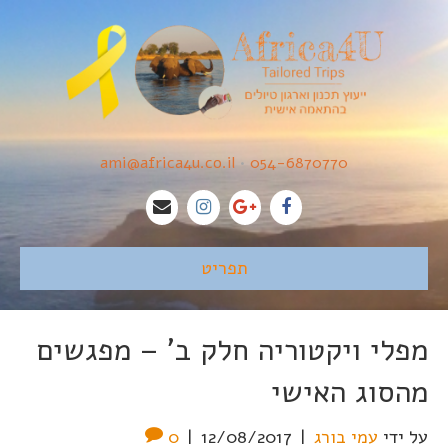
ami@africa4u.co.il
•
054-6870770
תפריט
מפלי ויקטוריה חלק ב' – מפגשים
מהסוג האישי
על ידי
עמי בורג
|
12/08/2017
|
0