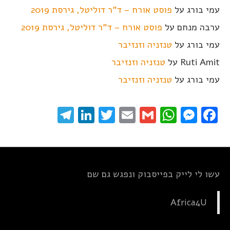
עמי בורג
על
פוסט אורח – ד"ר דוליטל, גירסת 2019
ערבה מנחם
על
פוסט אורח – ד"ר דוליטל, גירסת 2019
עמי בורג
על
טנזניה וזנזיבר
Ruti Amit
על
טנזניה וזנזיבר
עמי בורג
על
טנזניה וזנזיבר
elegram
LinkedIn
Twitter
Email
WhatsApp
Gmail
Messenger
Facebook
עשו לי לייק בפייסבוק ונפגש גם שם
Africa4U