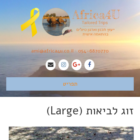
ami@africa4u.co.il
•
054-6870770
תפריט
זוג לביאות (Large)